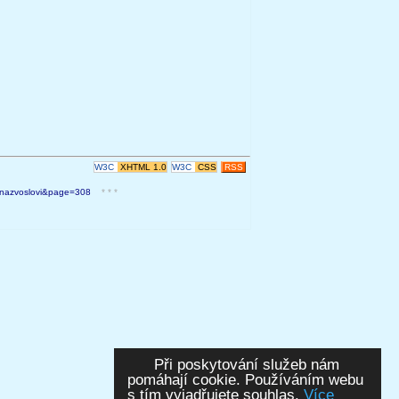
W3C
XHTML 1.0
W3C
CSS
RSS
t=nazvoslovi&page=308
* * *
Při poskytování služeb nám
pomáhají cookie. Používáním webu
s tím vyjadřujete souhlas.
Více