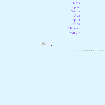
Mars
Jupiter
Saturn
Uran
Neptun
Pluto
Planetky
Komety
RS
* * * Zrcadleno ze stránek