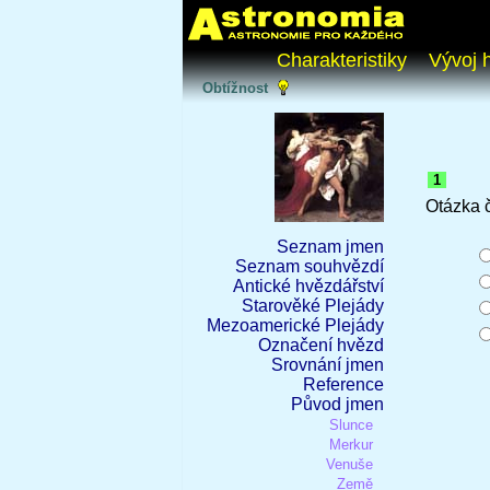
Charakteristiky
Vývoj 
Obtížnost
1
Otázka 
Seznam jmen
Seznam souhvězdí
Antické hvězdářství
Starověké Plejády
Mezoamerické Plejády
Označení hvězd
Srovnání jmen
Reference
Původ jmen
Slunce
Merkur
Venuše
Země