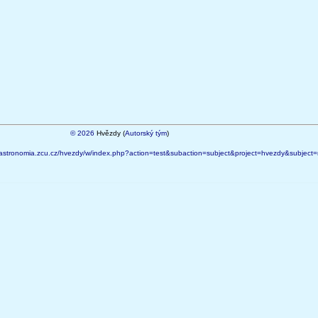
© 2026
Hvězdy (
Autorský tým
)
astronomia.zcu.cz/hvezdy/w/index.php?action=test&subaction=subject&project=hvezdy&subjec