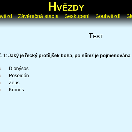
Hvězdy
hvězd
Závěrečná stádia
Seskupení
Souhvězdí
Sl
Test
č.
1
:
Jaký je řecký protějšek boha, po němž je pojmenována 
Dionýsos
Poseidón
Zeus
Kronos