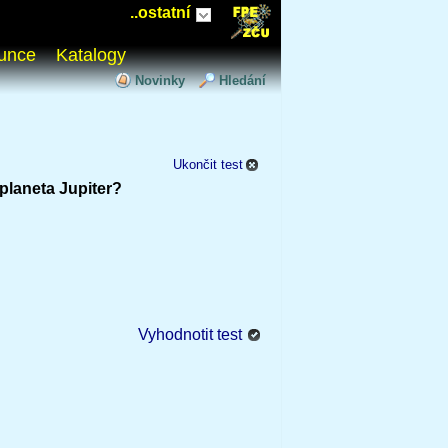
..ostatní
unce
Katalogy
Novinky
Hledání
Ukončit test
planeta Jupiter?
Vyhodnotit test