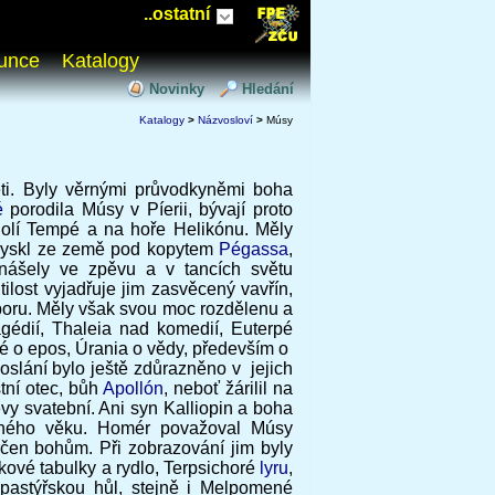
..ostatní
unce
Katalogy
Novinky
Hledání
Katalogy
>
Názvosloví
>
Músy
ti. Byly věrnými průvodkyněmi boha
é
porodila Músy v Píerii, bývají proto
dolí Tempé a na hoře Helikónu. Měly
ytryskl ze země pod kopytem
Pégassa
,
inášely ve zpěvu a v tancích světu
ilost vyjadřuje jim zasvěcený vavřín,
boru. Měly však svou moc rozdělenu a
agédií, Thaleia nad komedií, Euterpé
pé o epos, Úrania o vědy, především o
oslání bylo ještě zdůrazněno v jejich
tní otec, bůh
Apollón
, neboť žárilil na
y svatební. Ani syn Kalliopin a boha
uhého věku. Homér považoval Músy
rčen bohům. Při zobrazování jim byly
skové tabulky a rydlo, Terpsichoré
lyru
,
 pastýřskou hůl, stejně i Melpomené