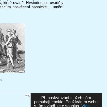
, které uváděl Hésiodos, se uváděly
olencům posvěcení básnické i umění
41.
W3C
XHTML 1.0
W3C
CSS
RSS
Při poskytování služeb nám
pomáhají cookie. Používáním webu
s tím vyjadřujete souhlas.
Více