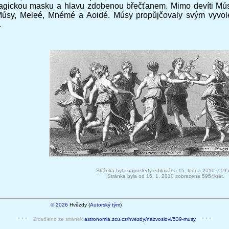
ragickou masku a hlavu zdobenou břečťanem. Mimo devíti Mús
 Músy, Meleé, Mnémé a Aoidé. Músy propůjčovaly svým vyv
.
Stránka byla naposledy editována 15. ledna 2010 v 19:
Stránka byla od 15. 1. 2010 zobrazena 5954krát.
© 2026
Hvězdy (
Autorský tým
)
* * * Zrcadleno ze stránek
astronomia.zcu.cz/hvezdy/nazvoslovi/539-musy
* * *