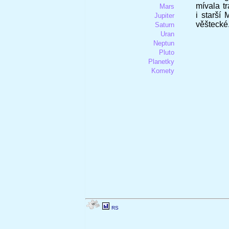
mívala t
Mars
i starší
Jupiter
věštecké
Saturn
Uran
Neptun
Pluto
Planetky
Komety
RS