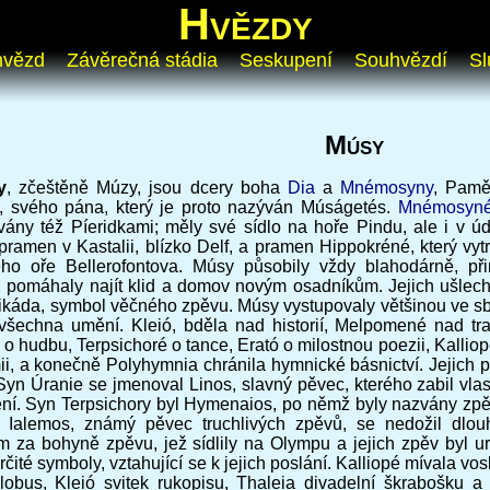
Hvězdy
hvězd
Závěrečná stádia
Seskupení
Souhvězdí
Sl
Músy
y
, zčeštěně Múzy, jsou dcery boha
Dia
a
Mnémosyny
, Pamě
, svého pána, který je proto nazýván Múságetés.
Mnémosyn
ány též Píeridkami; měly své sídlo na hoře Pindu, ale i v ú
 pramen v Kastalii, blízko Delf, a pramen Hippokréné, který v
ého oře Bellerofontova. Músy působily vždy blahodárně, př
, pomáhaly najít klid a domov novým osadníkům. Jejich ušlecht
cikáda, symbol věčného zpěvu. Músy vystupovaly většinou ve s
 všechna umění. Kleió, bděla nad historií, Melpomené nad tr
o hudbu, Terpsichoré o tance, Erató o milostnou poezii, Kallio
ii, a konečně Polyhymnia chránila hymnické básnictví. Jejich p
Syn Úranie se jmenoval Linos, slavný pěvec, kterého zabil vlas
ní. Syn Terpsichory byl Hymenaios, po němž byly nazvány zpěv
Ialemos, známý pěvec truchlivých zpěvů, se nedožil dlo
m za bohyně zpěvu, jež sídlily na Olympu a jejich zpěv byl u
čité symboly, vztahující se k jejich poslání. Kalliopé mívala vo
lobus, Kleió svitek rukopisu, Thaleia divadelní škrabošku a