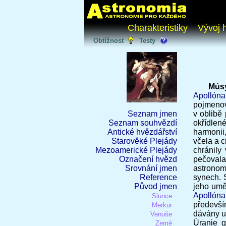
Charakteristiky
Vývoj 
Obtížnost
Testy
Mús
Apollóna
pojmenov
Seznam jmen
v oblibě
Seznam souhvězdí
okřídlen
Antické hvězdářství
harmonii
Starověké Plejády
včela a 
Mezoamerické Plejády
chránily
Označení hvězd
pečovala 
Srovnání jmen
astronom
Reference
synech. 
Původ jmen
jeho umě
Apollóna
Slunce
předevší
Merkur
dávány ur
Venuše
Úranie g
Země